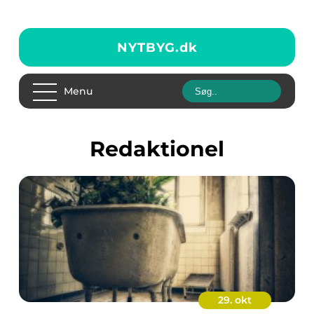
NYTBYG.
dk
Menu
redaktionel
29. okt