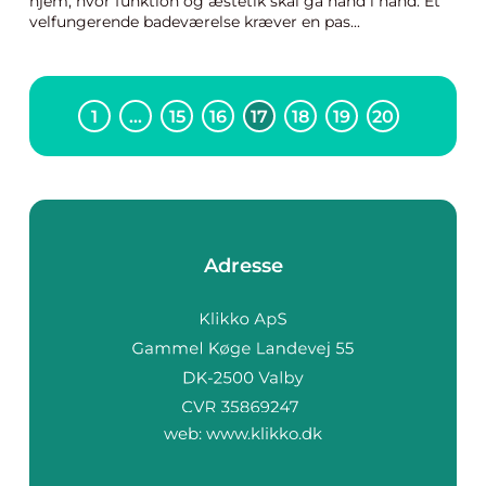
hjem, hvor funktion og æstetik skal gå hånd i hånd. Et
velfungerende badeværelse kræver en pas...
1
…
15
16
17
18
19
20
Adresse
web:
www.klikko.dk