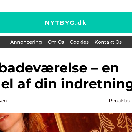
NYTBYG.
dk
Annoncering
Om Os
Cookies
Kontakt Os
del af din indretnin
sen
Redaktio