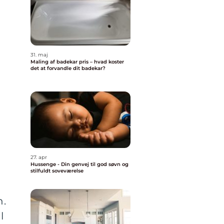
31. maj
Maling af badekar pris – hvad koster
det at forvandle dit badekar?
g
27. apr
Hussenge - Din genvej til god søvn og
stilfuldt soveværelse
n.
l