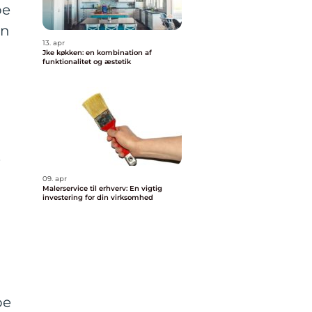
be
en
13. apr
Jke køkken: en kombination af
funktionalitet og æstetik
.
09. apr
Malerservice til erhverv: En vigtig
investering for din virksomhed
be