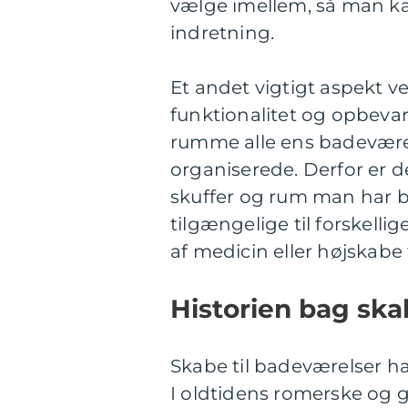
vælge imellem, så man kan
indretning.
Et andet vigtigt aspekt v
funktionalitet og opbevar
rumme alle ens badeværel
organiserede. Derfor er d
skuffer og rum man har b
tilgængelige til forskell
af medicin eller højskabe 
Historien bag ska
Skabe til badeværelser har
I oldtidens romerske og g