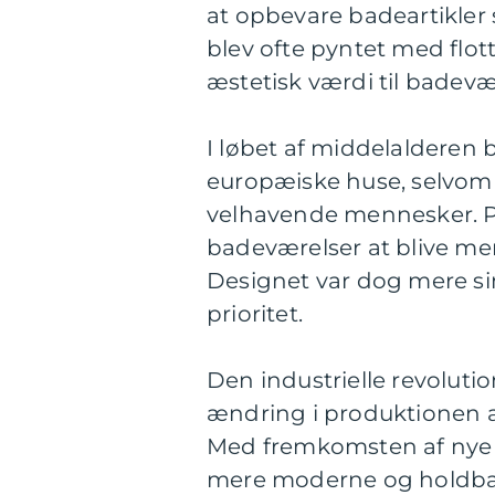
at opbevare badeartikler
blev ofte pyntet med flot
æstetisk værdi til badevæ
I løbet af middelalderen 
europæiske huse, selvom 
velhavende mennesker. På
badeværelser at blive mere
Designet var dog mere sim
prioritet.
Den industrielle revolution
ændring i produktionen a
Med fremkomsten af nye m
mere moderne og holdbar