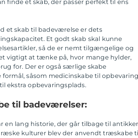
 finde et skab, der passer perfekt til ens
ed et skab til badeværelse er dets
ingskapacitet. Et godt skab skal kunne
sesartikler, så de er nemt tilgængelige og
et vigtigt at tænke på, hvor mange hylder,
rug for. Der er også særlige skabe
ige formål, såsom medicinskabe til opbevarin
til ekstra opbevaringsplads.
be til badeværelser:
 en lang historie, der går tilbage til antikke
ræske kulturer blev der anvendt træskabe ti