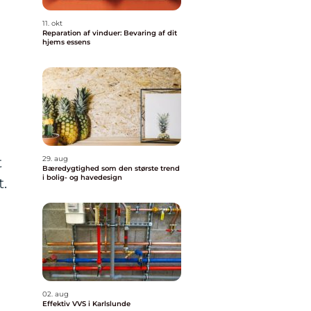
11. okt
Reparation af vinduer: Bevaring af dit
hjems essens
t
29. aug
Bæredygtighed som den største trend
i bolig- og havedesign
t.
02. aug
Effektiv VVS i Karlslunde