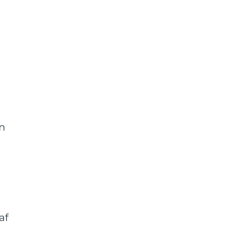
an
af