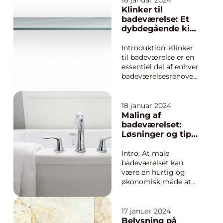
18 januar 2024
og æstetisk behagelig
Klinker til
atmosfære. En ofte
badeværelse: Et
overset, men alligevel
dybdegående kig
afgørende funktion på
på denne
badeværelset, er
populære
Introduktion: Klinker
knage...
flisetype
til badeværelse er en
essentiel del af enhver
badeværelsesrenoveri
ng eller -nybygning.
Disse fliser er kendt
for deres slidstyrke,
18 januar 2024
vandafvisende
Maling af
egenskaber og
badeværelset:
æstetiske appel. I
Løsninger og tips
denne artikel vil vi
til smukke og
udforske alt, hvad du
holdbare
Intro: At male
bør vid...
resultater
badeværelset kan
være en hurtig og
økonomisk måde at
opdatere og forbedre
udseendet på. Men
der er nogle vigtige
17 januar 2024
faktorer, man bør
Belysning på