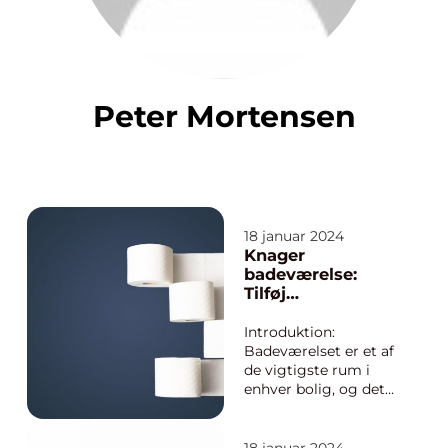
Peter Mortensen
18 januar 2024
Knager
badeværelse:
Tilføj
funktionalitet og
stil til dit
Introduktion:
badeværelse
Badeværelset er et af
de vigtigste rum i
enhver bolig, og det
er vigtigt at tænke på
alle detaljerne for at
skabe en funktionel