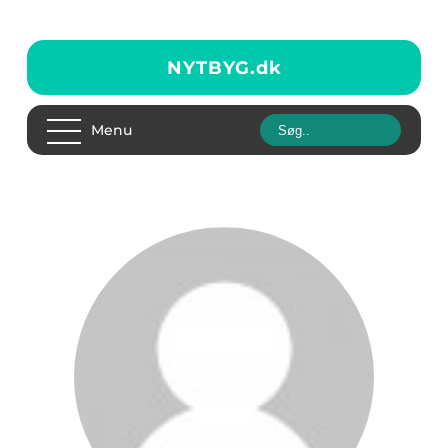
NYTBYG.
dk
Menu