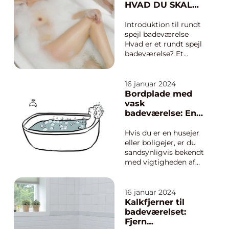
som spiller en
HVAD DU SKAL
afgørende rolle i vores
VIDE
daglige rutiner.
Introduktion til rundt
Uanset om man er i
spejl badeværelse
gang med morge...
Hvad er et rundt spejl
badeværelse? Et
rundt spejl
badeværelse er en
stilfuld og moderne
16 januar 2024
løsning til dit
Bordplade med
badeværelsesindretni
vask
ng. Det er en type
badeværelse: En
spejl, der har en rund
omfattende guide
form i modsætning til
til dit valg
Hvis du er en husejer
det traditionelle fi...
eller boligejer, er du
sandsynligvis bekendt
med vigtigheden af
en velfungerende og
stilfuld
badeværelseindretnin
16 januar 2024
g. En central
Kalkfjerner til
komponent i ethvert
badeværelset:
badeværelse er
Fjern