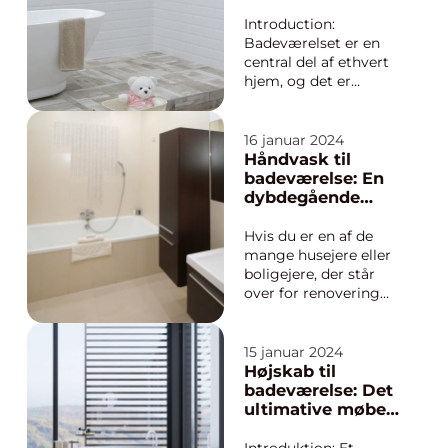
bordpladen med
kalkaflejringer og
vasken. Denne artikel
bevar glansen
Introduction:
vil give dig en
Badeværelset er en
dybdegående g...
central del af ethvert
hjem, og det er
vigtigt at holde det
rent og velholdt. Et
udfordrende problem,
16 januar 2024
som mange
Håndvask til
boligejere står
badeværelse: En
overfor, er
dybdegående
kalkaflejringer på
guide til det
badeværelsesoverflad
perfekte valg
Hvis du er en af de
er som brusehoveder,
mange husejere eller
vandhaner og flis...
boligejere, der står
over for renovering
eller opgradering af
dit badeværelse, er
valget af håndvask en
15 januar 2024
vigtig faktor at
Højskab til
overveje. En håndvask
badeværelse: Det
er ikke kun en
ultimative møbel
funktionel vask, men
til organisering og
også en æstetisk
æstetik