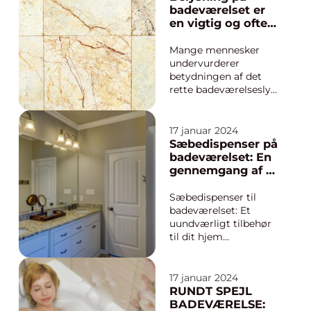
overveje for at sikre
badeværelset er
holdbare og flotte
en vigtig og ofte
resultater. Denne
overset faktor,
artikel vil guide dig
når det kommer
Mange mennesker
gennem processen
til indretning af
undervurderer
med at...
hjemmet
betydningen af det
rette badeværelseslys
og fokuserer primært
på funktionelle
aspekter som plads
17 januar 2024
og indretning. Men
Sæbedispenser på
den rigtige belysning
badeværelset: En
kan virkelig hjælpe
gennemgang af et
med at skabe en
vigtigt tilbehør til
behagelig atmosfære
dit hjem
Sæbedispenser til
og forbedre
badeværelset: Et
funktionalitet...
uundværligt tilbehør
til dit hjem
Indledning:
Sæbedispenseren på
badeværelset er en af
17 januar 2024
de små detaljer, der
RUNDT SPEJL
ofte overses, men
BADEVÆRELSE: