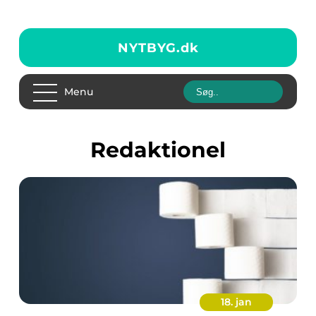
NYTBYG.
dk
Menu
redaktionel
18. jan