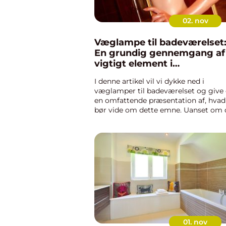
02. nov
Væglampe til badeværelset
En grundig gennemgang af
vigtigt element i
badeværelset
I denne artikel vil vi dykke ned i
væglamper til badeværelset og give 
en omfattende præsentation af, hvad
bør vide om dette emne. Uanset om 
er en erfaren boligejer eller nyligt
erhvervet dit første hjem, er
badeværelset et vigtigt rum, hvor...
01. nov