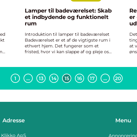
Lamper til badeværelset: Skab
Re
et indbydende og funktionelt
er
rum
ud
ma
ved
Introduktion til lamper til badeværelset
Det
ukt
Badeværelset er et af de vigtigste rum i
tin
ethvert hjem. Det fungerer som et
at 
em
fristed, hvor vi kan slappe af og pleje os
øns
de
selv. Men for at skabe den perfekte
udf
atmosfære og opnå den bedste
ren
funktionalitet på badevære...
den
1
…
13
14
15
16
17
…
20
Adresse
Menu
Annoncerin