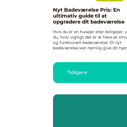
Nyt Badeværelse Pris: En
ultimativ guide til at
opgradere dit badeværelse
Hvis du er en husejer eller boligejer, 
du, hvor vigtigt det er at have et sm
og funktionelt badeværelse. Et nyt
badeværelse kan nemlig give dit hj
et løft og øge dets værdi. Men en af 
første ting, der ofte bekymrer folk, er
prisen på et n...
Tidligere