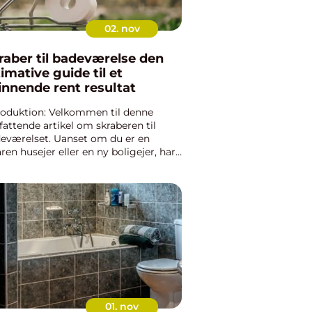
02. nov
aber til badeværelse den
timative guide til et
innende rent resultat
roduktion: Velkommen til denne
attende artikel om skraberen til
eværelset. Uanset om du er en
aren husejer eller en ny boligejer, har
sikkert stødt på behovet for en god
aber til badeværelset. I denne artikel
vi udforske alt, hv...
01. nov