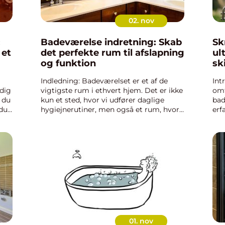
02. nov
:
Badeværelse indretning: Skab
Skr
 et
det perfekte rum til afslapning
ul
og funktion
sk
Indledning: Badeværelset er et af de
Int
dig
vigtigste rum i ethvert hjem. Det er ikke
omf
 du
kun et sted, hvor vi udfører daglige
bad
du
hygiejnerutiner, men også et rum, hvor
erf
vi søger afslapning og fornyet energi.
du 
Derfor er badeværelse indretning en
skr
vigtig faktor, når d...
vil 
01. nov