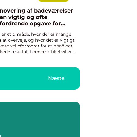
novering af badeværelser
 en vigtig og ofte
fordrende opgave for
nge husejere og boligejere
 er et område, hvor der er mange
g at overveje, og hvor det er vigtigt
være velinformeret for at opnå det
kede resultat. I denne artikel vil vi
orske alt hvad du skal vide om
overing af badeværelser, herunder
s historiske udvikli...
Næste
g