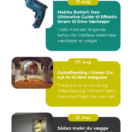
13. aug
Makita Batteri: Den
Ultimative Guide til Effektiv
Strøm til Dine Værktøjer
I takt med det stigende
behov for trådløse elektriske
værktøjer er valget ...
07. aug
Gulvafhøvling i Greve: Giv
nyt liv til dine trægulve
Trægulve er en smuk og
tidløs løsning i ethvert hjem,
men med tiden kan selv det...
15. mar
Sådan maler du vægge