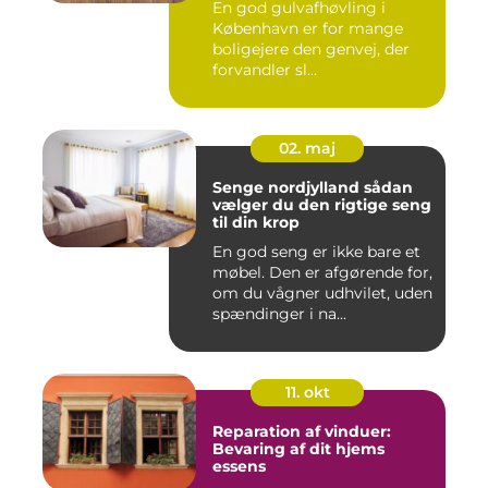
En god gulvafhøvling i
København er for mange
boligejere den genvej, der
forvandler sl...
02. maj
Senge nordjylland sådan
vælger du den rigtige seng
til din krop
En god seng er ikke bare et
møbel. Den er afgørende for,
om du vågner udhvilet, uden
spændinger i na...
11. okt
Reparation af vinduer:
Bevaring af dit hjems
essens