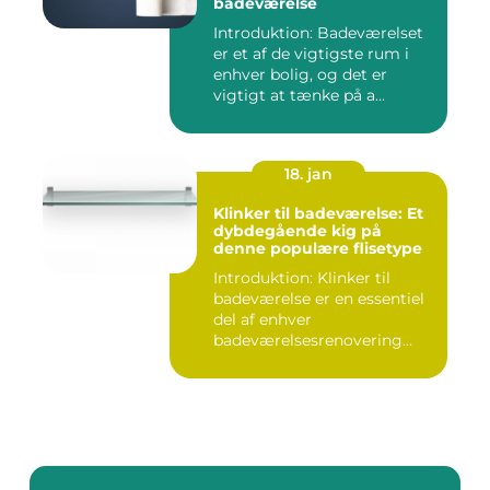
badeværelse
Introduktion: Badeværelset
er et af de vigtigste rum i
enhver bolig, og det er
vigtigt at tænke på a...
18. jan
Klinker til badeværelse: Et
dybdegående kig på
denne populære flisetype
Introduktion: Klinker til
badeværelse er en essentiel
del af enhver
badeværelsesrenovering
eller -ny...