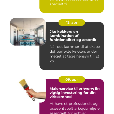
specielt ti...
13. apr
Jke køkken: en
kombination af
funktionalitet og æstetik
Når det kommer til at skabe
det perfekte køkken, er der
meget at tage hensyn til. Et
k&...
09. apr
Malerservice til erhverv: En
vigtig investering for din
virksomhed
At have et professionelt og
præsentabelt arbejdsmiljø er
essentielt for enhver