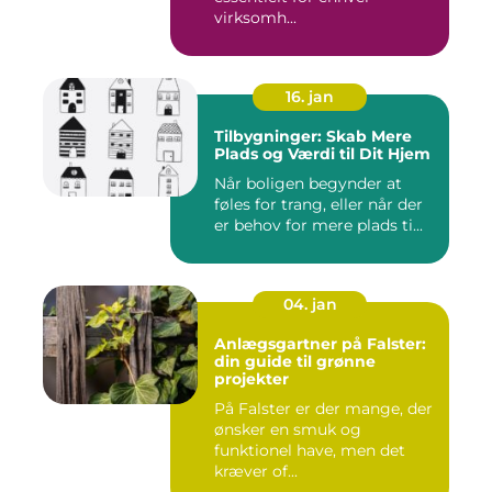
virksomh...
16. jan
Tilbygninger: Skab Mere
Plads og Værdi til Dit Hjem
Når boligen begynder at
føles for trang, eller når der
er behov for mere plads ti...
04. jan
Anlægsgartner på Falster:
din guide til grønne
projekter
På Falster er der mange, der
ønsker en smuk og
funktionel have, men det
kræver of...