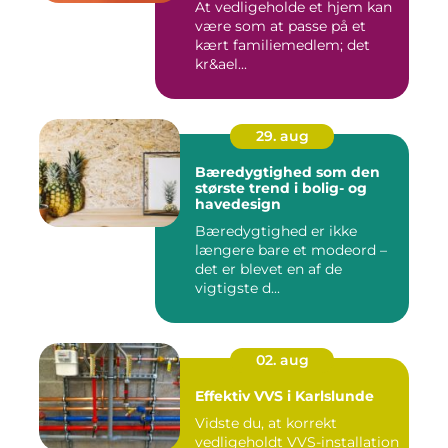
At vedligeholde et hjem kan
være som at passe på et
kært familiemedlem; det
kr&ael...
29. aug
Bæredygtighed som den
største trend i bolig- og
havedesign
Bæredygtighed er ikke
længere bare et modeord –
det er blevet en af de
vigtigste d...
02. aug
Effektiv VVS i Karlslunde
Vidste du, at korrekt
vedligeholdt VVS-installation