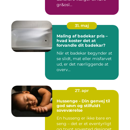
gr&osl...
31. maj
Maling af badekar pris –
hvad koster det at
forvandle dit badekar?
Når et badekar begynder at
se slidt, mat eller misfarvet
ud, er det nærliggende at
overv...
27. apr
Hussenge - Din genvej til
god søvn og stilfuldt
soveværelse
En husseng er ikke bare en
seng – det er et eventyrligt
og trygt sovested designet