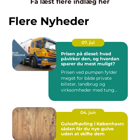
Få læst flere indlæg her
Flere Nyheder
07. jul
Prisen på diesel: hvad
påvirker den, og hvordan
sparer du mest muligt?
Prisen ved pumpen fylder
meget for både private
bilister, landbrug og
virksomheder med tung
transpor...
04. jun
Gulvafhøvling i København:
sådan får du nye gulve
uden at skifte dem