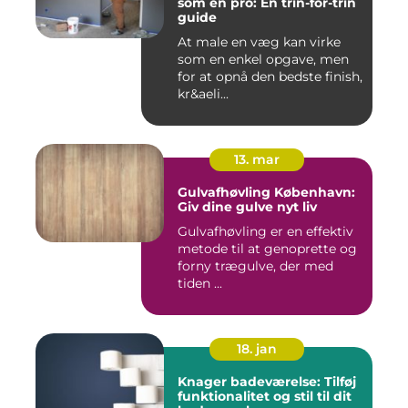
som en pro: En trin-for-trin
guide
At male en væg kan virke
som en enkel opgave, men
for at opnå den bedste finish,
kr&aeli...
13. mar
Gulvafhøvling København:
Giv dine gulve nyt liv
Gulvafhøvling er en effektiv
metode til at genoprette og
forny trægulve, der med
tiden ...
18. jan
Knager badeværelse: Tilføj
funktionalitet og stil til dit