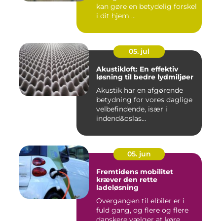
kan gøre en betydelig forskel
i dit hjem ...
05. jul
Akustikloft: En effektiv
løsning til bedre lydmiljøer
Akustik har en afgørende
betydning for vores daglige
velbefindende, især i
indend&oslas...
05. jun
Fremtidens mobilitet
kræver den rette
ladeløsning
Overgangen til elbiler er i
fuld gang, og flere og flere
danskere vælger at køre