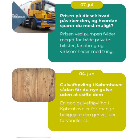
07. jul
Prisen på diesel: hvad
påvirker den, og hvordan
sparer du mest muligt?
Prisen ved pumpen fylder
meget for både private
bilister, landbrug og
virksomheder med tung
transpor...
04. jun
Gulvafhøvling i København:
sådan får du nye gulve
uden at skifte dem
En god gulvafhøvling i
København er for mange
boligejere den genvej, der
forvandler sl...