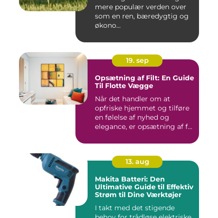
mere populær verden over
som en ren, bæredygtig og
økono...
19. sep
Opsætning af Filt: En Guide
Til Flotte Vægge
Når det handler om at
opfriske hjemmet og tilføre
en følelse af nyhed og
elegance, er opsætning af f...
13. aug
Makita Batteri: Den
Ultimative Guide til Effektiv
Strøm til Dine Værktøjer
I takt med det stigende
behov for trådløse elektriske