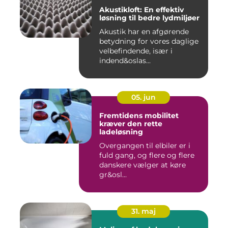
Akustikloft: En effektiv
løsning til bedre lydmiljøer
Akustik har en afgørende
betydning for vores daglige
velbefindende, især i
indend&oslas...
05. jun
Fremtidens mobilitet
kræver den rette
ladeløsning
Overgangen til elbiler er i
fuld gang, og flere og flere
danskere vælger at køre
gr&osl...
31. maj