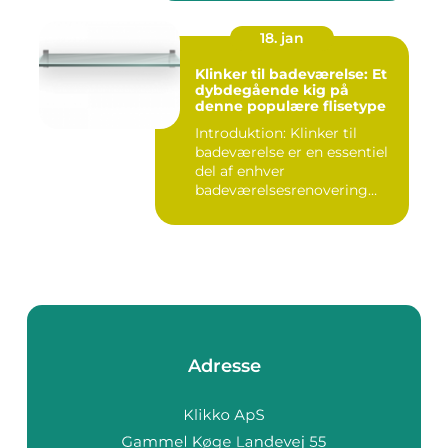
18. jan
Klinker til badeværelse: Et
dybdegående kig på
denne populære flisetype
Introduktion: Klinker til
badeværelse er en essentiel
del af enhver
badeværelsesrenovering
eller -ny...
Adresse