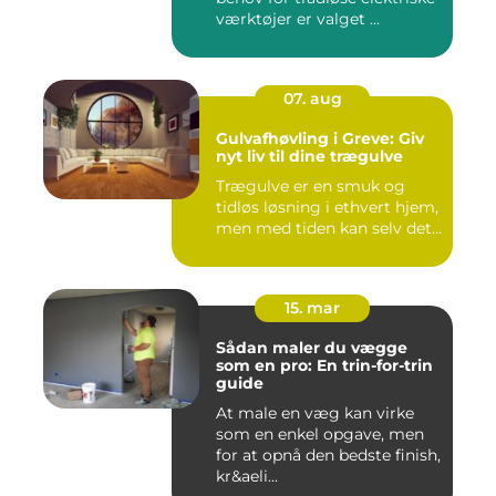
værktøjer er valget ...
07. aug
Gulvafhøvling i Greve: Giv
nyt liv til dine trægulve
Trægulve er en smuk og
tidløs løsning i ethvert hjem,
men med tiden kan selv det...
15. mar
Sådan maler du vægge
som en pro: En trin-for-trin
guide
At male en væg kan virke
som en enkel opgave, men
for at opnå den bedste finish,
kr&aeli...