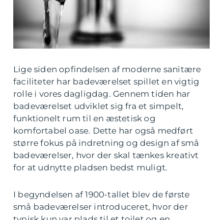
Lige siden opfindelsen af moderne sanitære
faciliteter har badeværelset spillet en vigtig
rolle i vores dagligdag. Gennem tiden har
badeværelset udviklet sig fra et simpelt,
funktionelt rum til en æstetisk og
komfortabel oase. Dette har også medført
større fokus på indretning og design af små
badeværelser, hvor der skal tænkes kreativt
for at udnytte pladsen bedst muligt.
I begyndelsen af 1900-tallet blev de første
små badeværelser introduceret, hvor der
typisk kun var plads til et toilet og en