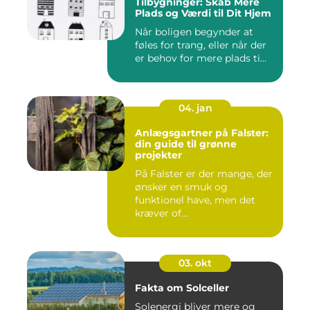
Tilbygninger: Skab Mere
Plads og Værdi til Dit Hjem
Når boligen begynder at
føles for trang, eller når der
er behov for mere plads ti...
04. jan
Anlægsgartner på Falster:
din guide til grønne
projekter
På Falster er der mange, der
ønsker en smuk og
funktionel have, men det
kræver of...
03. okt
Fakta om Solceller
Solenergi bliver mere og