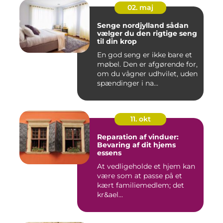
02. maj
Senge nordjylland sådan
vælger du den rigtige seng
til din krop
En god seng er ikke bare et
møbel. Den er afgørende for,
om du vågner udhvilet, uden
spændinger i na...
11. okt
Reparation af vinduer:
Bevaring af dit hjems
essens
At vedligeholde et hjem kan
være som at passe på et
kært familiemedlem; det
kr&ael...