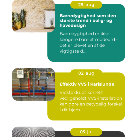
29. aug
Bæredygtighed som den
største trend i bolig- og
havedesign
Bæredygtighed er ikke
længere bare et modeord –
det er blevet en af de
vigtigste d...
02. aug
Effektiv VVS i Karlslunde
Vidste du, at korrekt
vedligeholdt VVS-installation
kan gøre en betydelig forskel
i dit hjem ...
05. jul