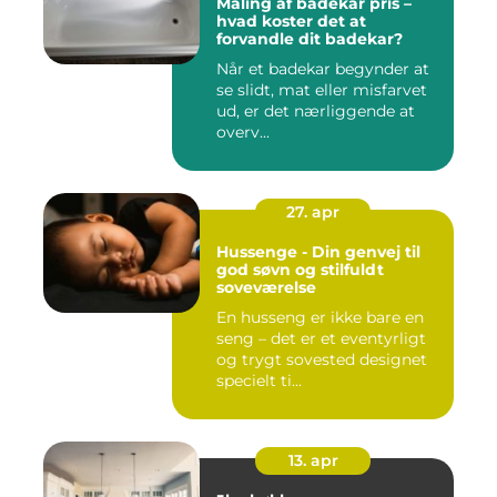
Maling af badekar pris –
hvad koster det at
forvandle dit badekar?
Når et badekar begynder at
se slidt, mat eller misfarvet
ud, er det nærliggende at
overv...
27. apr
Hussenge - Din genvej til
god søvn og stilfuldt
soveværelse
En husseng er ikke bare en
seng – det er et eventyrligt
og trygt sovested designet
specielt ti...
13. apr