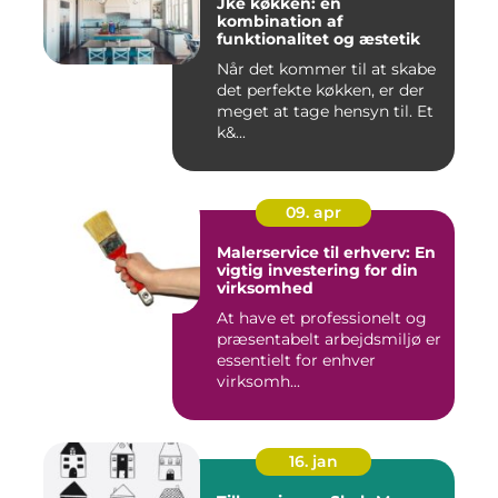
Jke køkken: en
kombination af
funktionalitet og æstetik
Når det kommer til at skabe
det perfekte køkken, er der
meget at tage hensyn til. Et
k&...
09. apr
Malerservice til erhverv: En
vigtig investering for din
virksomhed
At have et professionelt og
præsentabelt arbejdsmiljø er
essentielt for enhver
virksomh...
16. jan