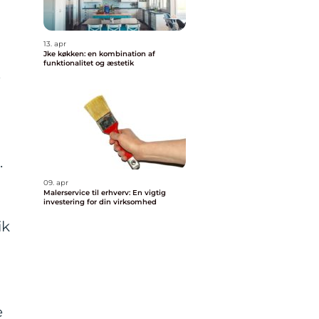
13. apr
Jke køkken: en kombination af
funktionalitet og æstetik
e
.
09. apr
Malerservice til erhverv: En vigtig
investering for din virksomhed
ik
e