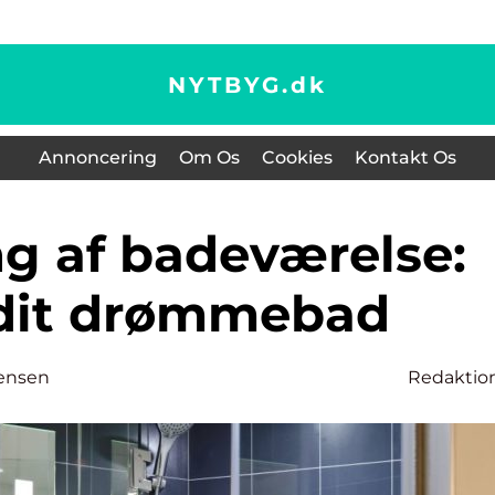
NYTBYG.
dk
Annoncering
Om Os
Cookies
Kontakt Os
dit drømmebad
ensen
Redaktio