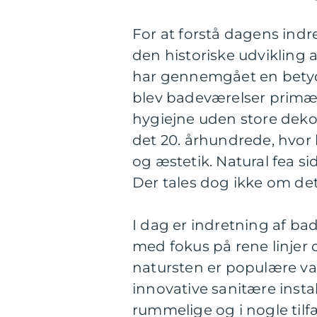
For at forstå dagens indr
den historiske udvikling 
har gennemgået en betyd
blev badeværelser primær
hygiejne uden store dekor
det 20. århundrede, hvor
og æstetik. Natural fea s
Der tales dog ikke om det 
I dag er indretning af ba
med fokus på rene linjer
natursten er populære 
innovative sanitære insta
rummelige og i nogle tilf