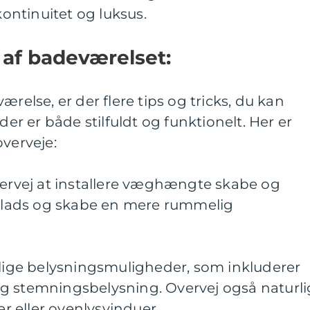
kontinuitet og luksus.
g af badeværelset:
ærelse, er der flere tips og tricks, du kan
der er både stilfuldt og funktionelt. Her er
overveje:
vervej at installere væghængte skabe og
lvplads og skabe en mere rummelig
llige belysningsmuligheder, som inkluderer
g stemningsbelysning. Overvej også naturli
 eller ovenlysvinduer.