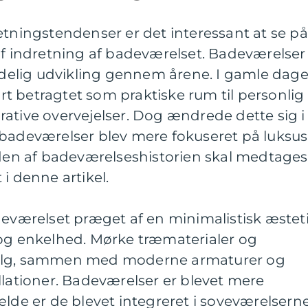
etningstendenser er det interessant at se på
af indretning af badeværelset. Badeværelser
elig udvikling gennem årene. I gamle dag
t betragtet som praktiske rum til personlig
ative overvejelser. Dog ændrede dette sig i
 badeværelser blev mere fokuseret på luksus
iden af badeværelseshistorien skal medtages
i denne artikel.
deværelset præget af en minimalistisk æstet
 og enkelhed. Mørke træmaterialer og
valg, sammen med moderne armaturer og
llationer. Badeværelser er blevet mere
ælde er de blevet integreret i soveværelsern