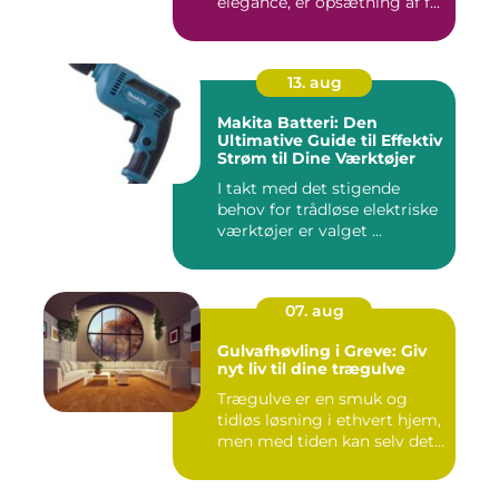
elegance, er opsætning af f...
13. aug
Makita Batteri: Den
Ultimative Guide til Effektiv
Strøm til Dine Værktøjer
I takt med det stigende
behov for trådløse elektriske
værktøjer er valget ...
07. aug
Gulvafhøvling i Greve: Giv
nyt liv til dine trægulve
Trægulve er en smuk og
tidløs løsning i ethvert hjem,
men med tiden kan selv det...