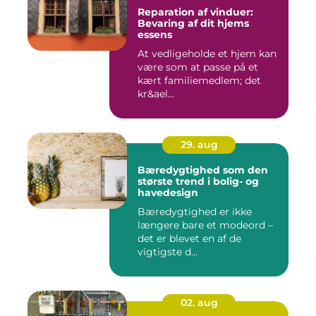
Reparation af vinduer:
Bevaring af dit hjems
essens
At vedligeholde et hjem kan
være som at passe på et
kært familiemedlem; det
kr&ael...
29. aug
Bæredygtighed som den
største trend i bolig- og
havedesign
Bæredygtighed er ikke
længere bare et modeord –
det er blevet en af de
vigtigste d...
02. aug