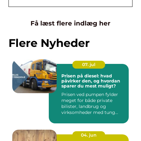
Få læst flere indlæg her
Flere Nyheder
07. jul
Prisen på diesel: hvad
påvirker den, og hvordan
sparer du mest muligt?
Prisen ved pumpen fylder
meget for både private
bilister, landbrug og
virksomheder med tung
transpor...
04. jun