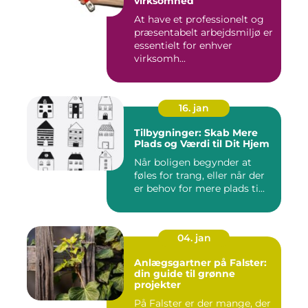
virksomhed
At have et professionelt og
præsentabelt arbejdsmiljø er
essentielt for enhver
virksomh...
16. jan
Tilbygninger: Skab Mere
Plads og Værdi til Dit Hjem
Når boligen begynder at
føles for trang, eller når der
er behov for mere plads ti...
04. jan
Anlægsgartner på Falster:
din guide til grønne
projekter
På Falster er der mange, der