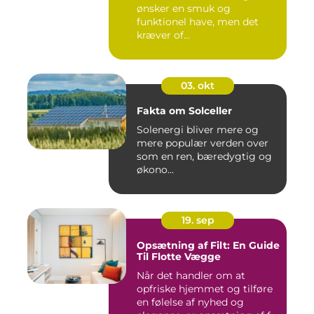
ønsker en smuk og
funktionel have, men det
kræver of...
03. okt
Fakta om Solceller
Solenergi bliver mere og
mere populær verden over
som en ren, bæredygtig og
økono...
19. sep
Opsætning af Filt: En Guide
Til Flotte Vægge
Når det handler om at
opfriske hjemmet og tilføre
en følelse af nyhed og