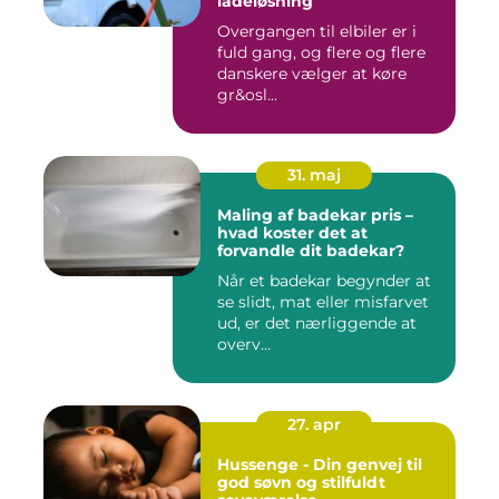
ladeløsning
Overgangen til elbiler er i
fuld gang, og flere og flere
danskere vælger at køre
gr&osl...
31. maj
Maling af badekar pris –
hvad koster det at
forvandle dit badekar?
Når et badekar begynder at
se slidt, mat eller misfarvet
ud, er det nærliggende at
overv...
27. apr
Hussenge - Din genvej til
god søvn og stilfuldt