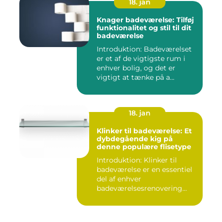
18. jan
Knager badeværelse: Tilføj
funktionalitet og stil til dit
badeværelse
Introduktion: Badeværelset
er et af de vigtigste rum i
enhver bolig, og det er
vigtigt at tænke på a...
18. jan
Klinker til badeværelse: Et
dybdegående kig på
denne populære flisetype
Introduktion: Klinker til
badeværelse er en essentiel
del af enhver
badeværelsesrenovering
eller -ny...