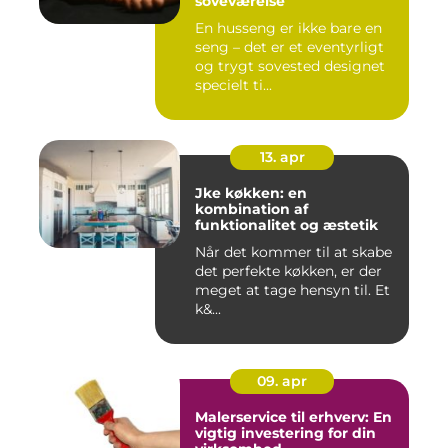
soveværelse
En husseng er ikke bare en
seng – det er et eventyrligt
og trygt sovested designet
specielt ti...
13. apr
Jke køkken: en
kombination af
funktionalitet og æstetik
Når det kommer til at skabe
det perfekte køkken, er der
meget at tage hensyn til. Et
k&...
09. apr
Malerservice til erhverv: En
vigtig investering for din