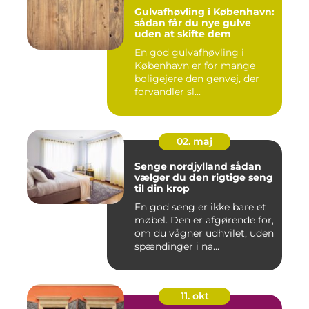
Gulvafhøvling i København:
sådan får du nye gulve
uden at skifte dem
En god gulvafhøvling i
København er for mange
boligejere den genvej, der
forvandler sl...
02. maj
Senge nordjylland sådan
vælger du den rigtige seng
til din krop
En god seng er ikke bare et
møbel. Den er afgørende for,
om du vågner udhvilet, uden
spændinger i na...
11. okt