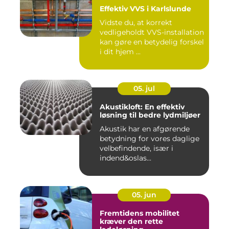
Effektiv VVS i Karlslunde
Vidste du, at korrekt
vedligeholdt VVS-installation
kan gøre en betydelig forskel
i dit hjem ...
05. jul
Akustikloft: En effektiv
løsning til bedre lydmiljøer
Akustik har en afgørende
betydning for vores daglige
velbefindende, især i
indend&oslas...
05. jun
Fremtidens mobilitet
kræver den rette