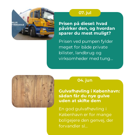
07. jul
Prisen på diesel: hvad
påvirker den, og hvordan
sparer du mest muligt?
Prisen ved pumpen fylder
meget for både private
bilister, landbrug og
virksomheder med tung
transpor...
04. jun
Gulvafhøvling i København:
sådan får du nye gulve
uden at skifte dem
En god gulvafhøvling i
København er for mange
boligejere den genvej, der
forvandler sl...