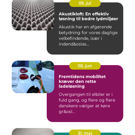
05. jul
Akustikloft: En effektiv
løsning til bedre lydmiljøer
Akustik har en afgørende
betydning for vores daglige
velbefindende, især i
indend&oslas...
05. jun
Fremtidens mobilitet
kræver den rette
ladeløsning
Overgangen til elbiler er i
fuld gang, og flere og flere
danskere vælger at køre
gr&osl...
31. maj