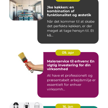
Jke køkken: en
kombination af
funktionalitet og æstetik
Når det kommer til at skabe
det perfekte køkken, er der
meget at tage hensyn til. Et
k&...
09. apr
Malerservice til erhverv: En
vigtig investering for din
virksomhed
At have et professionelt og
præsentabelt arbejdsmiljø er
essentielt for enhver
virksomh...
16. jan