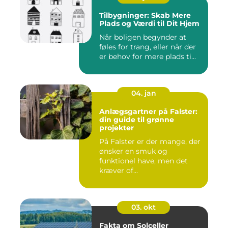
Tilbygninger: Skab Mere
Plads og Værdi til Dit Hjem
Når boligen begynder at
føles for trang, eller når der
er behov for mere plads ti...
04. jan
Anlægsgartner på Falster:
din guide til grønne
projekter
På Falster er der mange, der
ønsker en smuk og
funktionel have, men det
kræver of...
03. okt
Fakta om Solceller