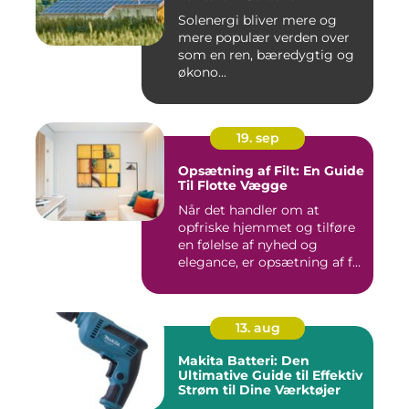
Solenergi bliver mere og
mere populær verden over
som en ren, bæredygtig og
økono...
19. sep
Opsætning af Filt: En Guide
Til Flotte Vægge
Når det handler om at
opfriske hjemmet og tilføre
en følelse af nyhed og
elegance, er opsætning af f...
13. aug
Makita Batteri: Den
Ultimative Guide til Effektiv
Strøm til Dine Værktøjer