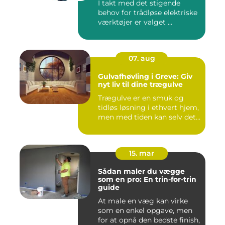
I takt med det stigende
behov for trådløse elektriske
værktøjer er valget ...
07. aug
Gulvafhøvling i Greve: Giv
nyt liv til dine trægulve
Trægulve er en smuk og
tidløs løsning i ethvert hjem,
men med tiden kan selv det...
15. mar
Sådan maler du vægge
som en pro: En trin-for-trin
guide
At male en væg kan virke
som en enkel opgave, men
for at opnå den bedste finish,