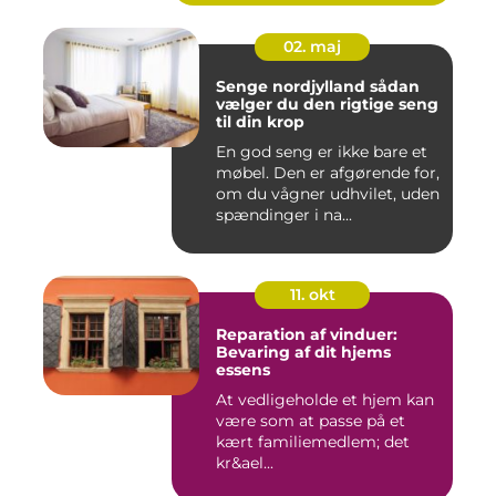
02. maj
Senge nordjylland sådan
vælger du den rigtige seng
til din krop
En god seng er ikke bare et
møbel. Den er afgørende for,
om du vågner udhvilet, uden
spændinger i na...
11. okt
Reparation af vinduer:
Bevaring af dit hjems
essens
At vedligeholde et hjem kan
være som at passe på et
kært familiemedlem; det
kr&ael...