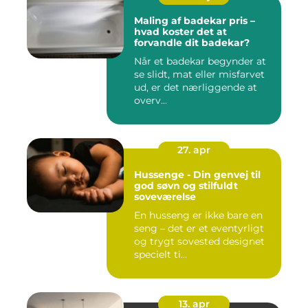
Maling af badekar pris –
hvad koster det at
forvandle dit badekar?
Når et badekar begynder at
se slidt, mat eller misfarvet
ud, er det nærliggende at
overv...
27. apr
Hussenge - Din genvej til
god søvn og stilfuldt
soveværelse
En husseng er ikke bare en
seng – det er et eventyrligt
og trygt sovested designet
specielt ti...
13. apr