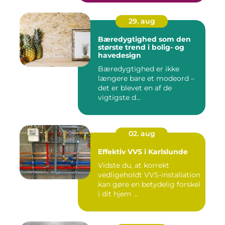
29. aug
Bæredygtighed som den
største trend i bolig- og
havedesign
Bæredygtighed er ikke
længere bare et modeord –
det er blevet en af de
vigtigste d...
02. aug
Effektiv VVS i Karlslunde
Vidste du, at korrekt
vedligeholdt VVS-installation
kan gøre en betydelig forskel
i dit hjem ...