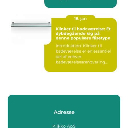
18. jan
Klinker til badeværelse: Et
dybdegående kig på
denne populære flisetype
Introduktion: Klinker til
badeværelse er en essentiel
del af enhver
badeværelsesrenovering
eller -ny...
Adresse