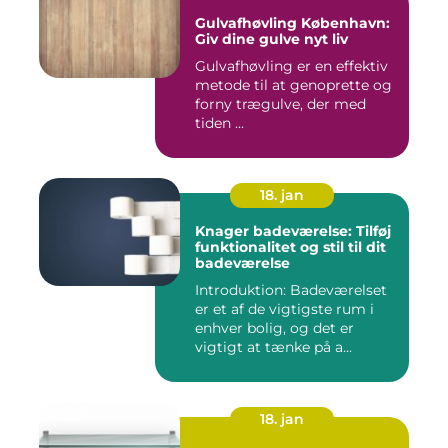
Gulvafhøvling København:
Giv dine gulve nyt liv
Gulvafhøvling er en effektiv
metode til at genoprette og
forny trægulve, der med
tiden ...
18. jan
Knager badeværelse: Tilføj
funktionalitet og stil til dit
badeværelse
Introduktion: Badeværelset
er et af de vigtigste rum i
enhver bolig, og det er
vigtigt at tænke på a...
18. jan