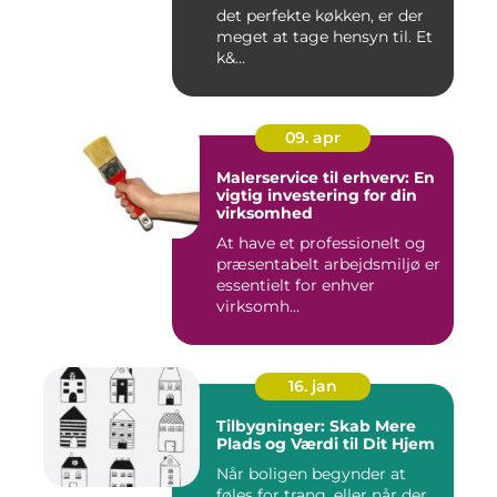
det perfekte køkken, er der
meget at tage hensyn til. Et
k&...
09. apr
Malerservice til erhverv: En
vigtig investering for din
virksomhed
At have et professionelt og
præsentabelt arbejdsmiljø er
essentielt for enhver
virksomh...
16. jan
Tilbygninger: Skab Mere
Plads og Værdi til Dit Hjem
Når boligen begynder at
føles for trang, eller når der