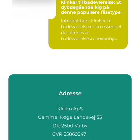
Klinker til badeværelse: Et
dybdegående kig på
denne populære flisetype
Introduktion: Klinker til
badeværelse er en essentiel
del af enhver
badeværelsesrenovering
eller -ny...
Adresse