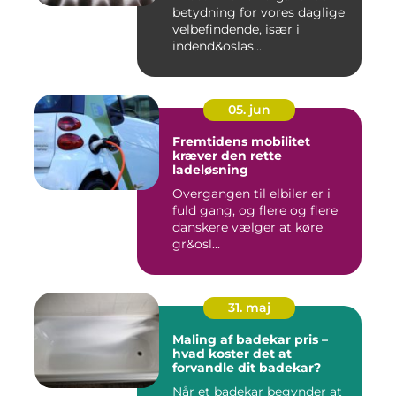
betydning for vores daglige
velbefindende, især i
indend&oslas...
05. jun
Fremtidens mobilitet
kræver den rette
ladeløsning
Overgangen til elbiler er i
fuld gang, og flere og flere
danskere vælger at køre
gr&osl...
31. maj
Maling af badekar pris –
hvad koster det at
forvandle dit badekar?
Når et badekar begynder at