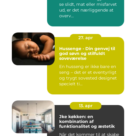
se slidt, mat eller misfarvet
ud, er det nærliggende at
overv...
27. apr
Hussenge - Din genvej til
god søvn og stilfuldt
soveværelse
En husseng er ikke bare en
seng – det er et eventyrligt
og trygt sovested designet
specielt ti...
13. apr
Jke køkken: en
kombination af
funktionalitet og æstetik
Når det kommer til at skabe