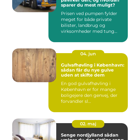
påvirker den, og hvordan
sparer du mest muligt?
Prisen ved pumpen fylder
meget for både private
bilister, landbrug og
virksomheder med tung
transpor...
04. jun
Gulvafhøvling i København:
sådan får du nye gulve
uden at skifte dem
En god gulvafhøvling i
København er for mange
boligejere den genvej, der
forvandler sl...
02. maj
Senge nordjylland sådan