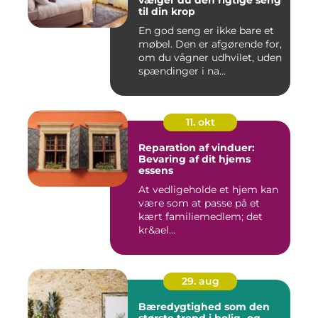
vælger du den rigtige seng
til din krop
En god seng er ikke bare et
møbel. Den er afgørende for,
om du vågner udhvilet, uden
spændinger i na...
11. okt
Reparation af vinduer:
Bevaring af dit hjems
essens
At vedligeholde et hjem kan
være som at passe på et
kært familiemedlem; det
kr&ael...
29. aug
Bæredygtighed som den