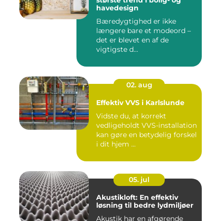
største trend i bolig- og
havedesign
Bæredygtighed er ikke
længere bare et modeord –
det er blevet en af de
vigtigste d...
02. aug
Effektiv VVS i Karlslunde
Vidste du, at korrekt
vedligeholdt VVS-installation
kan gøre en betydelig forskel
i dit hjem ...
05. jul
Akustikloft: En effektiv
løsning til bedre lydmiljøer
Akustik har en afgørende