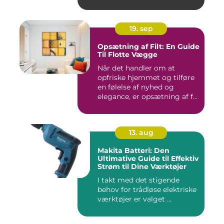
19. sep
Opsætning af Filt: En Guide
Til Flotte Vægge
Når det handler om at
opfriske hjemmet og tilføre
en følelse af nyhed og
elegance, er opsætning af f...
13. aug
Makita Batteri: Den
Ultimative Guide til Effektiv
Strøm til Dine Værktøjer
I takt med det stigende
behov for trådløse elektriske
værktøjer er valget ...