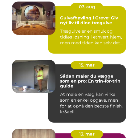
07. aug
Gulvafhøvling i Greve: Giv
nyt liv til dine trægulve
Trægulve er en smuk og
tidløs løsning i ethvert hjem,
men med tiden kan selv det...
15. mar
Sådan maler du vægge
som en pro: En trin-for-trin
guide
At male en væg kan virke
som en enkel opgave, men
for at opnå den bedste finish,
kr&aeli...
13. mar