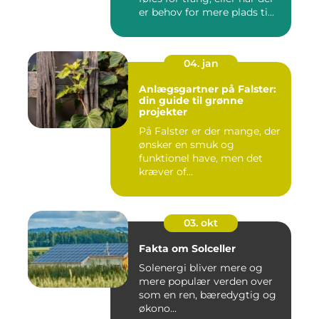
er behov for mere plads ti...
04. jan
Anlægsgartner på Falster:
din guide til grønne
projekter
På Falster er der mange, der
ønsker en smuk og
funktionel have, men det
kræver of...
03. okt
Fakta om Solceller
Solenergi bliver mere og
mere populær verden over
som en ren, bæredygtig og
økono...