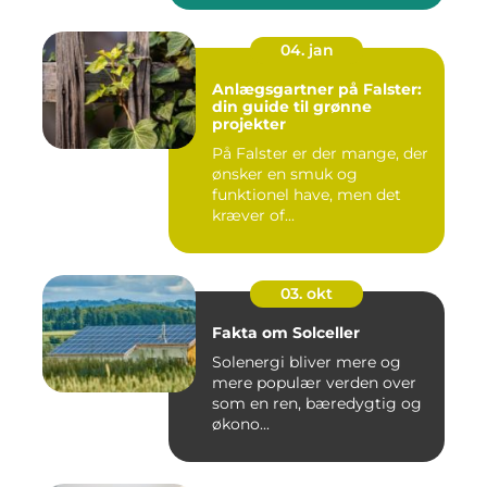
04. jan
Anlægsgartner på Falster:
din guide til grønne
projekter
På Falster er der mange, der
ønsker en smuk og
funktionel have, men det
kræver of...
03. okt
Fakta om Solceller
Solenergi bliver mere og
mere populær verden over
som en ren, bæredygtig og
økono...