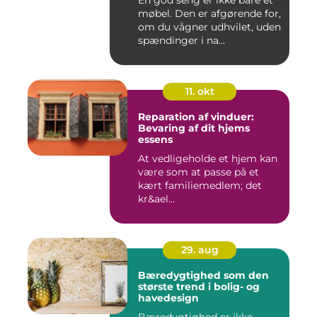
En god seng er ikke bare et
møbel. Den er afgørende for,
om du vågner udhvilet, uden
spændinger i na...
11. okt
Reparation af vinduer:
Bevaring af dit hjems
essens
At vedligeholde et hjem kan
være som at passe på et
kært familiemedlem; det
kr&ael...
29. aug
Bæredygtighed som den
største trend i bolig- og
havedesign