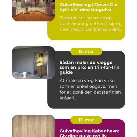
Gulvafhøvling i Greve: Giv
nyt liv til dine trægulve
Trægulve er en smuk og
tidløs løsning i ethvert hjem,
men med tiden kan selv det...
15. mar
Sådan maler du vægge
som en pro: En trin-for-trin
guide
At male en væg kan virke
som en enkel opgave, men
for at opnå den bedste finish,
kr&aeli...
13. mar
Gulvafhøvling København:
Giv dine gulve nyt liv