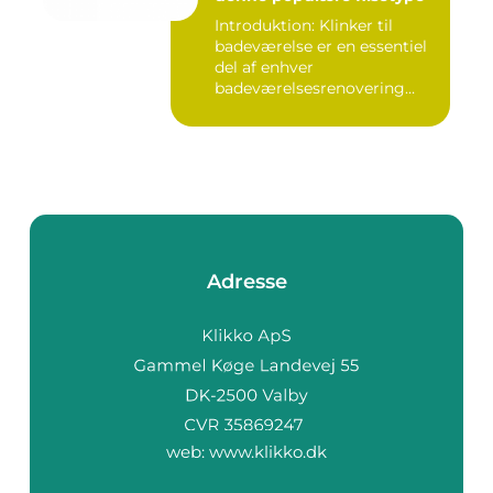
Introduktion: Klinker til
badeværelse er en essentiel
del af enhver
badeværelsesrenovering
eller -ny...
Adresse
web:
www.klikko.dk