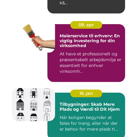
k&...
09. apr
Malerservice til erhverv: En
vigtig investering for din
virksomhed
At have et professionelt og
præsentabelt arbejdsmiljø er
essentielt for enhver
virksomh...
16. jan
Tilbygninger: Skab Mere
Plads og Værdi til Dit Hjem
Når boligen begynder at
føles for trang, eller når der
er behov for mere plads ti...