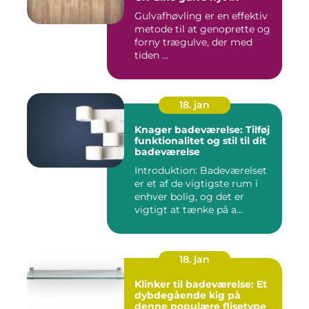
Gulvafhøvling er en effektiv
metode til at genoprette og
forny trægulve, der med
tiden ...
18. jan
Knager badeværelse: Tilføj
funktionalitet og stil til dit
badeværelse
Introduktion: Badeværelset
er et af de vigtigste rum i
enhver bolig, og det er
vigtigt at tænke på a...
18. jan
Klinker til badeværelse: Et
dybdegående kig på
denne populære flisetype