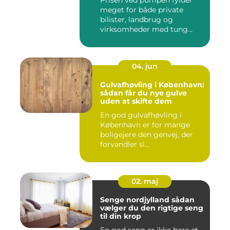
Prisen ved pumpen fylder
meget for både private
bilister, landbrug og
virksomheder med tung
transpor...
04. jun
Gulvafhøvling i København:
sådan får du nye gulve
uden at skifte dem
En god gulvafhøvling i
København er for mange
boligejere den genvej, der
forvandler sl...
02. maj
Senge nordjylland sådan
vælger du den rigtige seng
til din krop