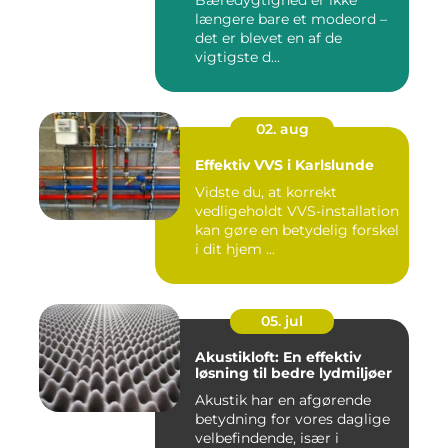
Bæredygtighed er ikke
længere bare et modeord –
det er blevet en af de
vigtigste d...
02. aug
Effektiv VVS i Karlslunde
Vidste du, at korrekt
vedligeholdt VVS-installation
kan gøre en betydelig forskel
i dit hjem ...
05. jul
Akustikloft: En effektiv
løsning til bedre lydmiljøer
Akustik har en afgørende
betydning for vores daglige
velbefindende, især i