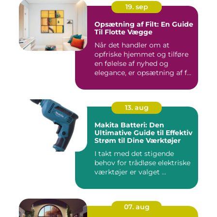
19. sep
Opsætning af Filt: En Guide
Til Flotte Vægge
Når det handler om at
opfriske hjemmet og tilføre
en følelse af nyhed og
elegance, er opsætning af f...
13. aug
Makita Batteri: Den
Ultimative Guide til Effektiv
Strøm til Dine Værktøjer
I takt med det stigende
behov for trådløse elektriske
værktøjer er valget ...
07. aug