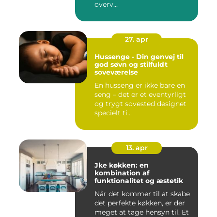
overv...
27. apr
Hussenge - Din genvej til
god søvn og stilfuldt
soveværelse
En husseng er ikke bare en
seng – det er et eventyrligt
og trygt sovested designet
specielt ti...
13. apr
Jke køkken: en
kombination af
funktionalitet og æstetik
Når det kommer til at skabe
det perfekte køkken, er der
meget at tage hensyn til. Et