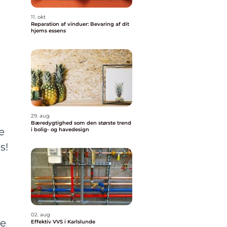
11. okt
Reparation af vinduer: Bevaring af dit
hjems essens
n
29. aug
Bæredygtighed som den største trend
e
i bolig- og havedesign
s!
02. aug
te
Effektiv VVS i Karlslunde