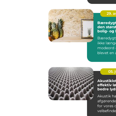
29. 
Bæredygt
den størst
bolig- og
Bæredygt
ikke længe
modeord –
blevet en 
vigtigste d
05. j
Akustiklof
effektiv l
bedre lyd
Akustik ha
afgørende
for vores 
velbefinde
indend&osl