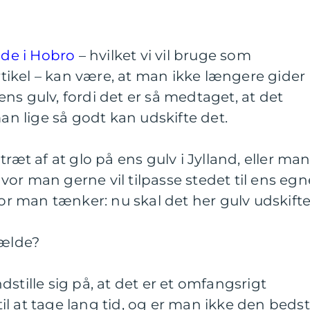
jde i Hobro
– hvilket vi vil bruge som
ikel – kan være, at man ikke længere gider
ns gulv, fordi det er så medtaget, at det
man lige så godt kan udskifte det.
træt af at glo på ens gulv i Jylland, eller ma
 hvor man gerne vil tilpasse stedet til ens egn
for man tænker: nu skal det her gulv udskifte
fælde?
stille sig på, at det er et omfangsrigt
l at tage lang tid, og er man ikke den beds