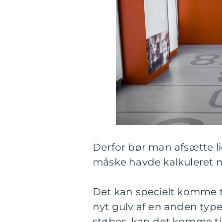
Derfor bør man afsætte li
måske havde kalkuleret me
Det kan specielt komme til
nyt gulv af en anden type,
støbes, kan det komme til 