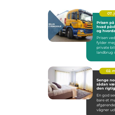
07. j
Prisen på 
hvad påvi
og hvorda
du mest 
Prisen ve
fylder me
private bil
landbrug 
virksomh
tung trans
02. 
Senge nor
sådan væ
den rigtig
din krop
En god se
bare et m
afgørende
vågner ud
spændinger