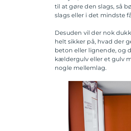
til at gøre den slags, så
slags eller i det mindste 
Desuden vil der nok dukke
helt sikker på, hvad der 
beton eller lignende, og 
kældergulv eller et gulv
nogle mellemlag.