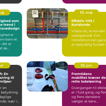
aug
02. aug
ighed som
Effektiv VVS i
e trend i
Karlslunde
 havedesign
Vidste du, at korrekt
ighed er
vedligeholdt VVS-
re bare et
installation kan gøre
 det er
en betydelig forskel i
af de
dit hjem ...
...
ul
05. jun
t: En
Fremtidens
øsning til
mobilitet kræver d
miljøer
rette ladeløsning
r en
Overgangen til elbil
 betydning
er i fuld gang, og fle
daglige
og flere danskere
nde, især i
vælger at køre
as...
gr&osl...