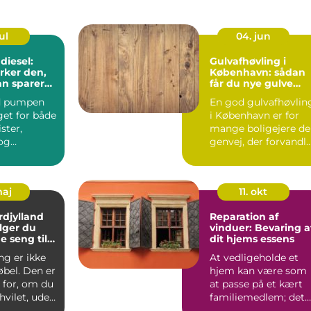
ul
04. jun
diesel:
Gulvafhøvling i
rker den,
København: sådan
n sparer
får du nye gulve
muligt?
uden at skifte dem
d pumpen
En god gulvafhøvlin
get for både
i København er for
ister,
mange boligejere d
og
genvej, der forvandl
eder med
sl...
por...
maj
11. okt
djylland
Reparation af
lger du
vinduer: Bevaring a
e seng til
dit hjems essens
ng er ikke
At vedligeholde et
øbel. Den er
hjem kan være som
 for, om du
at passe på et kært
hvilet, uden
familiemedlem; det
 i na...
kr&ael...