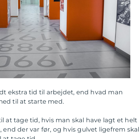
dt ekstra tid til arbejdet, end hvad man
d til at starte med.
 at tage tid, hvis man skal have lagt et helt
 end der var før, og hvis gulvet ligefrem ska
at tage tid.