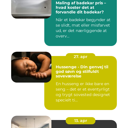
Maling af badekar pris –
hvad koster det at
forvandle dit badekar?
Når et badekar begynder at
se slidt, mat eller misfarvet
ud, er det nærliggende at
overv...
27. apr
Hussenge - Din genvej til
god søvn og stilfuldt
soveværelse
En husseng er ikke bare en
seng – det er et eventyrligt
og trygt sovested designet
specielt ti...
13. apr