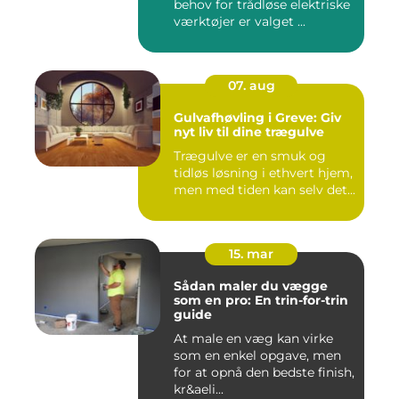
behov for trådløse elektriske
værktøjer er valget ...
07. aug
Gulvafhøvling i Greve: Giv
nyt liv til dine trægulve
Trægulve er en smuk og
tidløs løsning i ethvert hjem,
men med tiden kan selv det...
15. mar
Sådan maler du vægge
som en pro: En trin-for-trin
guide
At male en væg kan virke
som en enkel opgave, men
for at opnå den bedste finish,
kr&aeli...