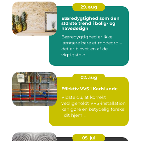
29. aug
Bæredygtighed som den
største trend i bolig- og
havedesign
Bæredygtighed er ikke
længere bare et modeord –
det er blevet en af de
vigtigste d...
02. aug
Effektiv VVS i Karlslunde
Vidste du, at korrekt
vedligeholdt VVS-installation
kan gøre en betydelig forskel
i dit hjem ...
05. jul