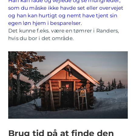
Han kan råde og vejlede og se muligheder,
som du måske ikke havde set eller overvejet
og han kan hurtigt og nemt have tjent sin
egen løn hjem i besparelser.
Det kunne f.eks. være en tømrer i Randers,
hvis du bor i det område.
Brug tid på at finde den