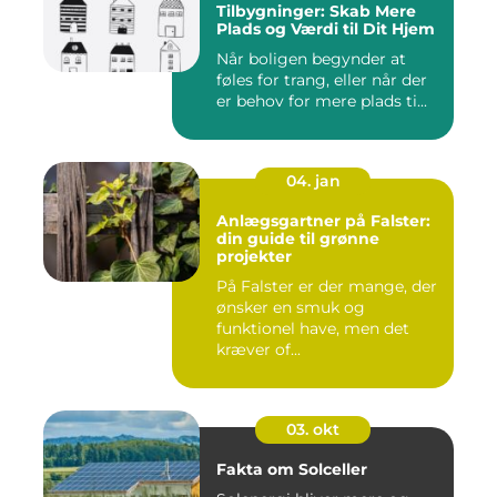
Tilbygninger: Skab Mere
Plads og Værdi til Dit Hjem
Når boligen begynder at
føles for trang, eller når der
er behov for mere plads ti...
04. jan
Anlægsgartner på Falster:
din guide til grønne
projekter
På Falster er der mange, der
ønsker en smuk og
funktionel have, men det
kræver of...
03. okt
Fakta om Solceller