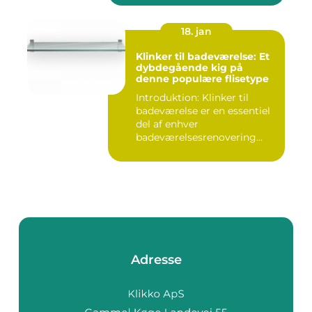
18. jan
Klinker til badeværelse: Et
dybdegående kig på
denne populære flisetype
Introduktion: Klinker til
badeværelse er en essentiel
del af enhver
badeværelsesrenovering
eller -ny...
Adresse