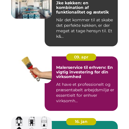
Jke køkken: en
kombination af
funktionalitet og æstetik
Når det kommer til at skabe
det perfekte køkken, er der
meget at tage hensyn til. Et
k&...
09. apr
Malerservice til erhverv: En
vigtig investering for din
virksomhed
At have et professionelt og
præsentabelt arbejdsmiljø er
essentielt for enhver
virksomh...
16. jan