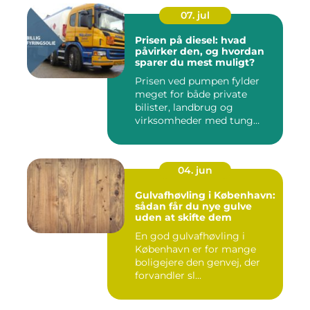
07. jul
Prisen på diesel: hvad
påvirker den, og hvordan
sparer du mest muligt?
Prisen ved pumpen fylder
meget for både private
bilister, landbrug og
virksomheder med tung
transpor...
04. jun
Gulvafhøvling i København:
sådan får du nye gulve
uden at skifte dem
En god gulvafhøvling i
København er for mange
boligejere den genvej, der
forvandler sl...