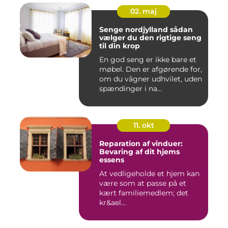
02. maj
Senge nordjylland sådan
vælger du den rigtige seng
til din krop
En god seng er ikke bare et
møbel. Den er afgørende for,
om du vågner udhvilet, uden
spændinger i na...
11. okt
Reparation af vinduer:
Bevaring af dit hjems
essens
At vedligeholde et hjem kan
være som at passe på et
kært familiemedlem; det
kr&ael...