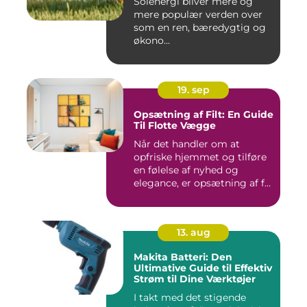
Solenergi bliver mere og
mere populær verden over
som en ren, bæredygtig og
økono...
19. sep
Opsætning af Filt: En Guide
Til Flotte Vægge
Når det handler om at
opfriske hjemmet og tilføre
en følelse af nyhed og
elegance, er opsætning af f...
13. aug
Makita Batteri: Den
Ultimative Guide til Effektiv
Strøm til Dine Værktøjer
I takt med det stigende