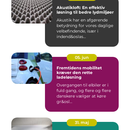
Akustikloft: En effektiv
løsning til bedre lydmiljøer
Akustik har en afgørende
betydning for vores daglige
velbefindende, især i
indend&oslas...
05. jun
Fremtidens mobilitet
kræver den rette
ladeløsning
Overgangen til elbiler er i
fuld gang, og flere og flere
danskere vælger at køre
gr&osl...
31. maj