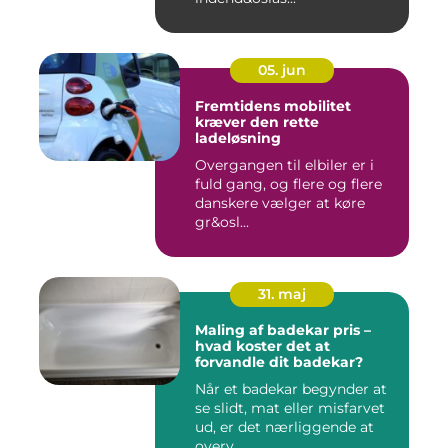
05. jun
Fremtidens mobilitet
kræver den rette
ladeløsning
Overgangen til elbiler er i
fuld gang, og flere og flere
danskere vælger at køre
gr&osl...
31. maj
Maling af badekar pris –
hvad koster det at
forvandle dit badekar?
Når et badekar begynder at
se slidt, mat eller misfarvet
ud, er det nærliggende at
overv...