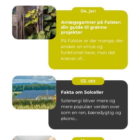
04. jan
Anlægsgartner på Falster:
din guide til grønne
projekter
På Falster er der mange, der
ønsker en smuk og
funktionel have, men det
kræver of...
03. okt
Fakta om Solceller
Solenergi bliver mere og
mere populær verden over
som en ren, bæredygtig og
økono...