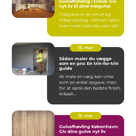
Gulvafhøvling i Greve: Giv
nyt liv til dine trægulve
Trægulve er en smuk og
tidløs løsning i ethvert hjem,
men med tiden kan selv det...
15. mar
Sådan maler du vægge
som en pro: En trin-for-trin
guide
At male en væg kan virke
som en enkel opgave, men
for at opnå den bedste finish,
kr&aeli...
13. mar
Gulvafhøvling København:
Giv dine gulve nyt liv