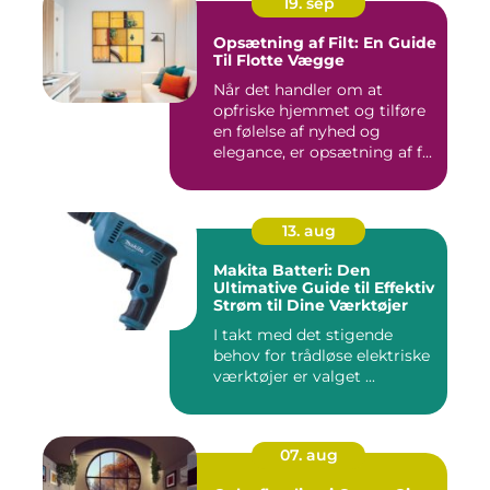
19. sep
Opsætning af Filt: En Guide
Til Flotte Vægge
Når det handler om at
opfriske hjemmet og tilføre
en følelse af nyhed og
elegance, er opsætning af f...
13. aug
Makita Batteri: Den
Ultimative Guide til Effektiv
Strøm til Dine Værktøjer
I takt med det stigende
behov for trådløse elektriske
værktøjer er valget ...
07. aug