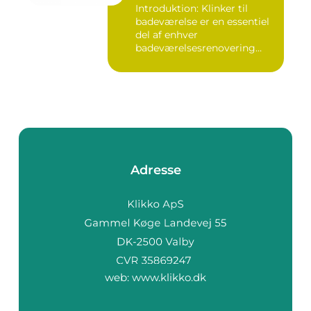
Introduktion: Klinker til
badeværelse er en essentiel
del af enhver
badeværelsesrenovering
eller -ny...
Adresse
web:
www.klikko.dk