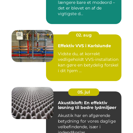
længere bare et modeord –
det er blevet en af de
vigtigste d...
02. aug
Effektiv VVS i Karlslunde
Vidste du, at korrekt
vedligeholdt VVS-installation
kan gøre en betydelig forskel
i dit hjem ...
05. jul
Akustikloft: En effektiv
løsning til bedre lydmiljøer
Akustik har en afgørende
betydning for vores daglige
velbefindende, især i
indend&oslas...