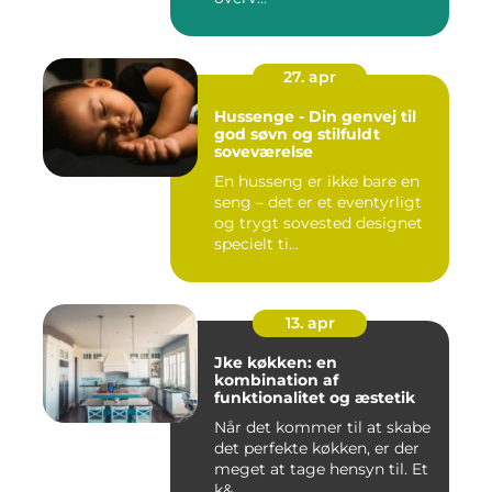
27. apr
Hussenge - Din genvej til
god søvn og stilfuldt
soveværelse
En husseng er ikke bare en
seng – det er et eventyrligt
og trygt sovested designet
specielt ti...
13. apr
Jke køkken: en
kombination af
funktionalitet og æstetik
Når det kommer til at skabe
det perfekte køkken, er der
meget at tage hensyn til. Et
k&...