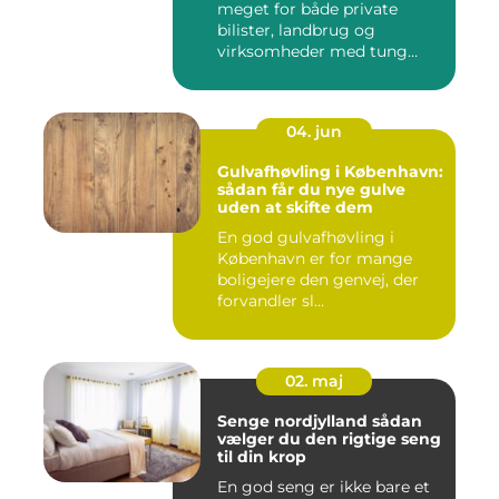
meget for både private
bilister, landbrug og
virksomheder med tung
transpor...
04. jun
Gulvafhøvling i København:
sådan får du nye gulve
uden at skifte dem
En god gulvafhøvling i
København er for mange
boligejere den genvej, der
forvandler sl...
02. maj
Senge nordjylland sådan
vælger du den rigtige seng
til din krop
En god seng er ikke bare et