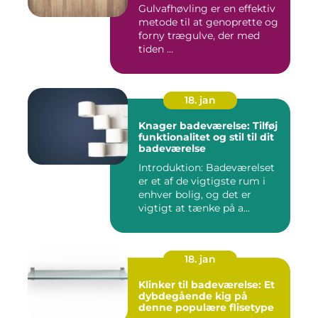
Gulvafhøvling er en effektiv
metode til at genoprette og
forny trægulve, der med
tiden ...
18. jan
Knager badeværelse: Tilføj
funktionalitet og stil til dit
badeværelse
Introduktion: Badeværelset
er et af de vigtigste rum i
enhver bolig, og det er
vigtigt at tænke på a...
18. jan
Klinker til badeværelse: Et
dybdegående kig på
denne populære flisetype