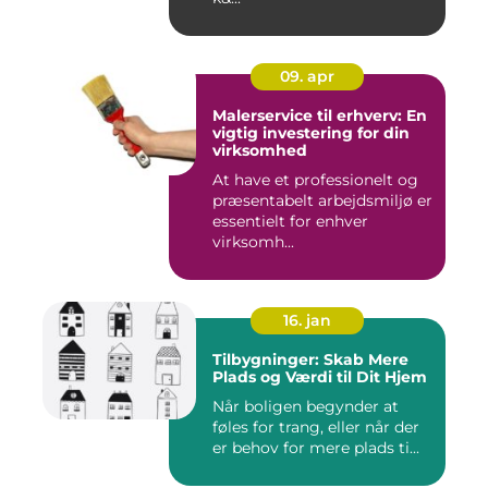
09. apr
Malerservice til erhverv: En
vigtig investering for din
virksomhed
At have et professionelt og
præsentabelt arbejdsmiljø er
essentielt for enhver
virksomh...
16. jan
Tilbygninger: Skab Mere
Plads og Værdi til Dit Hjem
Når boligen begynder at
føles for trang, eller når der
er behov for mere plads ti...