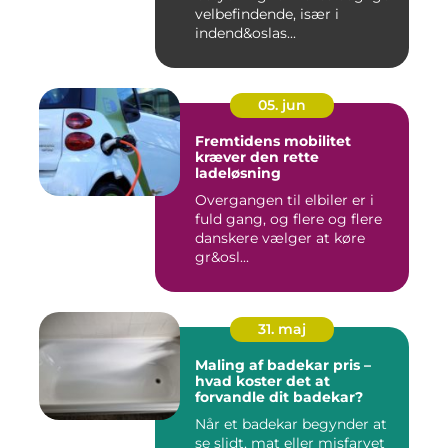
velbefindende, især i
indend&oslas...
05. jun
Fremtidens mobilitet
kræver den rette
ladeløsning
Overgangen til elbiler er i
fuld gang, og flere og flere
danskere vælger at køre
gr&osl...
31. maj
Maling af badekar pris –
hvad koster det at
forvandle dit badekar?
Når et badekar begynder at
se slidt, mat eller misfarvet