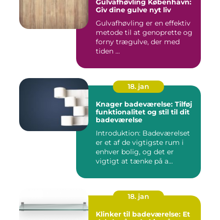
Gulvafhøvling København:
Giv dine gulve nyt liv
Gulvafhøvling er en effektiv
metode til at genoprette og
forny trægulve, der med
tiden ...
18. jan
Knager badeværelse: Tilføj
funktionalitet og stil til dit
badeværelse
Introduktion: Badeværelset
er et af de vigtigste rum i
enhver bolig, og det er
vigtigt at tænke på a...
18. jan
Klinker til badeværelse: Et