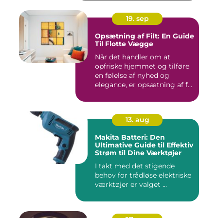
19. sep
Opsætning af Filt: En Guide
Til Flotte Vægge
Når det handler om at
opfriske hjemmet og tilføre
en følelse af nyhed og
elegance, er opsætning af f...
13. aug
Makita Batteri: Den
Ultimative Guide til Effektiv
Strøm til Dine Værktøjer
I takt med det stigende
behov for trådløse elektriske
værktøjer er valget ...