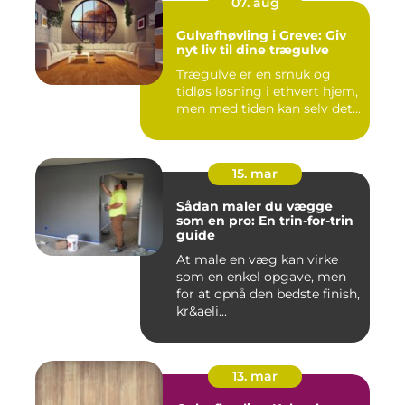
07. aug
Gulvafhøvling i Greve: Giv
nyt liv til dine trægulve
Trægulve er en smuk og
tidløs løsning i ethvert hjem,
men med tiden kan selv det...
15. mar
Sådan maler du vægge
som en pro: En trin-for-trin
guide
At male en væg kan virke
som en enkel opgave, men
for at opnå den bedste finish,
kr&aeli...
13. mar