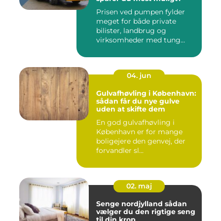
Prisen ved pumpen fylder
meget for både private
bilister, landbrug og
virksomheder med tung
transpor...
04. jun
Gulvafhøvling i København:
sådan får du nye gulve
uden at skifte dem
En god gulvafhøvling i
København er for mange
boligejere den genvej, der
forvandler sl...
02. maj
Senge nordjylland sådan
vælger du den rigtige seng
til din krop