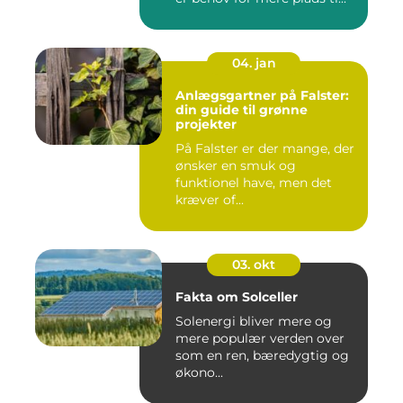
04. jan
Anlægsgartner på Falster:
din guide til grønne
projekter
På Falster er der mange, der
ønsker en smuk og
funktionel have, men det
kræver of...
03. okt
Fakta om Solceller
Solenergi bliver mere og
mere populær verden over
som en ren, bæredygtig og
økono...