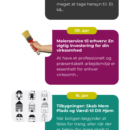
meget at tage hensyn til. Et
k&...
09. apr
Malerservice til erhverv: En
vigtig investering for din
virksomhed
At have et professionelt og
præsentabelt arbejdsmiljø er
essentielt for enhver
virksomh...
16. jan
Tilbygninger: Skab Mere
Plads og Værdi til Dit Hjem
Når boligen begynder at
føles for trang, eller når der
er behov for mere plads ti...