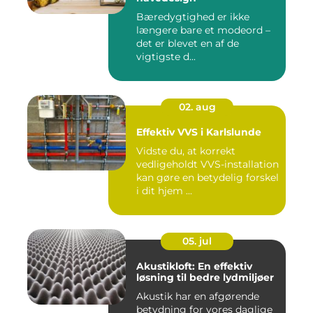
Bæredygtighed er ikke
længere bare et modeord –
det er blevet en af de
vigtigste d...
02. aug
Effektiv VVS i Karlslunde
Vidste du, at korrekt
vedligeholdt VVS-installation
kan gøre en betydelig forskel
i dit hjem ...
05. jul
Akustikloft: En effektiv
løsning til bedre lydmiljøer
Akustik har en afgørende
betydning for vores daglige