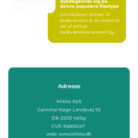
dybdegående kig på
denne populære flisetype
Introduktion: Klinker til
badeværelse er en essentiel
del af enhver
badeværelsesrenovering
eller -ny...
Adresse
web:
www.klikko.dk