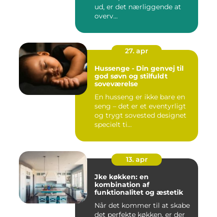
ud, er det nærliggende at
overv...
27. apr
Hussenge - Din genvej til
god søvn og stilfuldt
soveværelse
En husseng er ikke bare en
seng – det er et eventyrligt
og trygt sovested designet
specielt ti...
13. apr
Jke køkken: en
kombination af
funktionalitet og æstetik
Når det kommer til at skabe
det perfekte køkken, er der