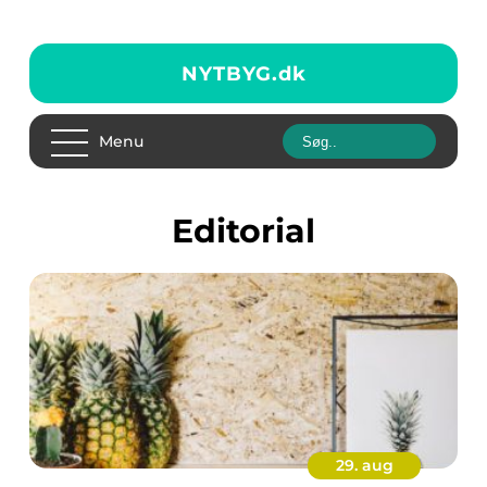
NYTBYG.
dk
Menu
editorial
29. aug