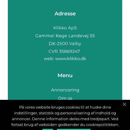
Adresse
web:
www.klikko.dk
Menu
Annoncering
Om os
Cookies
På vores website bruges cookies til at huske dine
indstillinger, statistik og personalisering af indhold og
Kontakt os
annoncer. Denne information deles med tredjepart. Ved
Sitemap
fortsat brug af websiden godkender du cookiepolitikken.