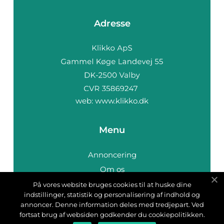
Adresse
web:
www.klikko.dk
Menu
Annoncering
Om os
Cookies
På vores website bruges cookies til at huske dine
indstillinger, statistik og personalisering af indhold og
Kontakt os
annoncer. Denne information deles med tredjepart. Ved
Sitemap
fortsat brug af websiden godkender du cookiepolitikken.